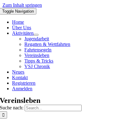
Zum Inhalt springen
Toggle Navigation
Home
Über Uns
Aktivitäten
Jugendarbeit
Regatten & Wettfahrten
Fahrtensegeln
Vereinsleben
Tipps & Tricks
VSJ Chronik
Neues
Kontakt
Registrieren
Anmelden
Vereinsleben
Suche nach: