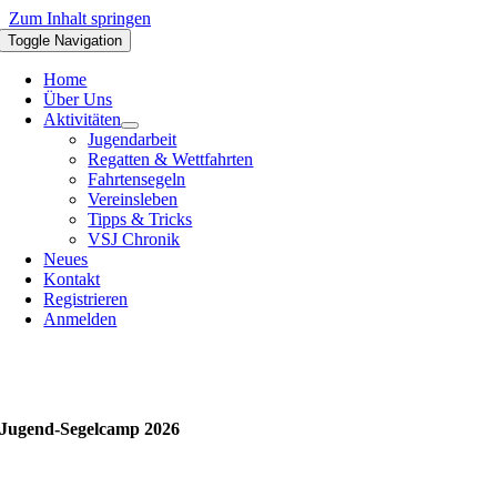
Zum Inhalt springen
Toggle Navigation
Home
Über Uns
Aktivitäten
Jugendarbeit
Regatten & Wettfahrten
Fahrtensegeln
Vereinsleben
Tipps & Tricks
VSJ Chronik
Neues
Kontakt
Registrieren
Anmelden
Jugend-Segelcamp 2026