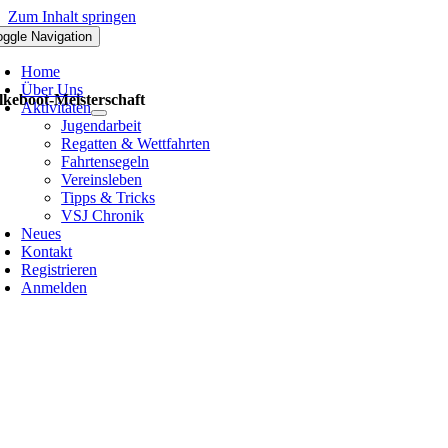
Zum Inhalt springen
oggle Navigation
Home
Über Uns
lkeboot-Meisterschaft
Aktivitäten
Jugendarbeit
Regatten & Wettfahrten
Fahrtensegeln
Vereinsleben
Tipps & Tricks
VSJ Chronik
Neues
Kontakt
Registrieren
Anmelden